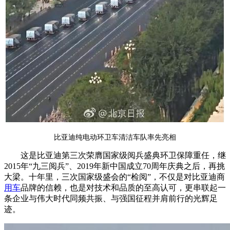
比亚迪纯电动环卫车清洁车队率先亮相
这是比亚迪第三次荣膺国家级阅兵盛典环卫保障重任，继
2015年“九三阅兵”、2019年新中国成立70周年庆典之后，再挑
大梁。十年里，三次国家级盛会的“检阅”，不仅是对比亚迪商
用车
品牌的信赖，也是对技术和品质的至高认可，更串联起一
条企业与伟大时代同频共振、与强国征程并肩前行的光辉足
迹。