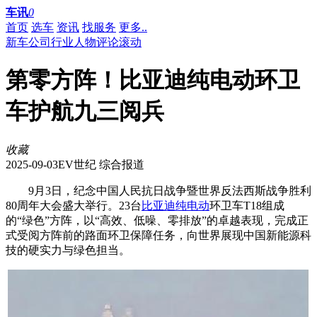
车讯
0
首页
选车
资讯
找服务
更多..
新车
公司
行业
人物
评论
滚动
第零方阵！比亚迪纯电动环卫
车护航九三阅兵
收藏
2025-09-03
EV世纪 综合报道
9月3日，纪念中国人民抗日战争暨世界反法西斯战争胜利
80周年大会盛大举行。23台
比亚迪
纯电动
环卫车T18组成
的“绿色”方阵，以“高效、低噪、零排放”的卓越表现，完成正
式受阅方阵前的路面环卫保障任务，向世界展现中国新能源科
技的硬实力与绿色担当。