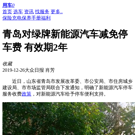
用车
0
首页
选车
资讯
找服务
更多..
保险
充电
保养
手册
福利
青岛对绿牌新能源汽车减免停
车费 有效期2年
收藏
2019-12-26
大众日报 肖芳
近日，山东省青岛市发展改革委、市公安局、市住房城乡
建设局、市市场监管局联合下发通知，明确了新能源汽车停车
服务收费
政策
，对新能源汽车给予停车便利支持。