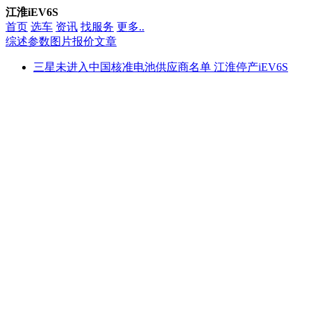
江淮iEV6S
首页
选车
资讯
找服务
更多..
综述
参数
图片
报价
文章
三星未进入中国核准电池供应商名单 江淮停产iEV6S